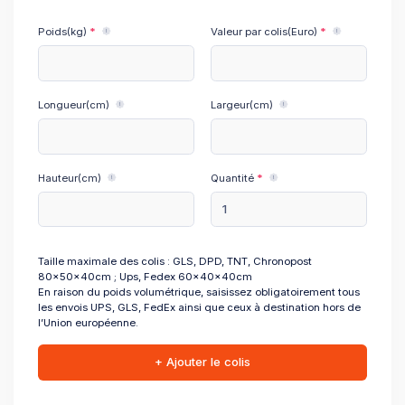
Poids(kg)
Valeur par colis(Euro)
Longueur(cm)
Largeur(cm)
Hauteur(cm)
Quantité
Taille maximale des colis : GLS, DPD, TNT, Chronopost
80x50x40cm ; Ups, Fedex 60x40x40cm
En raison du poids volumétrique, saisissez obligatoirement tous
les envois UPS, GLS, FedEx ainsi que ceux à destination hors de
l’Union européenne.
+ Ajouter le colis